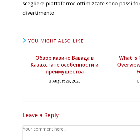
scegliere piattaforme ottimizzate sono passi fo
divertimento.
YOU MIGHT ALSO LIKE
Обзор казино Вавада в
What is 
Казахстане особенности и
Overview 
преимущества
F
August 29, 2023
Leave a Reply
Comment