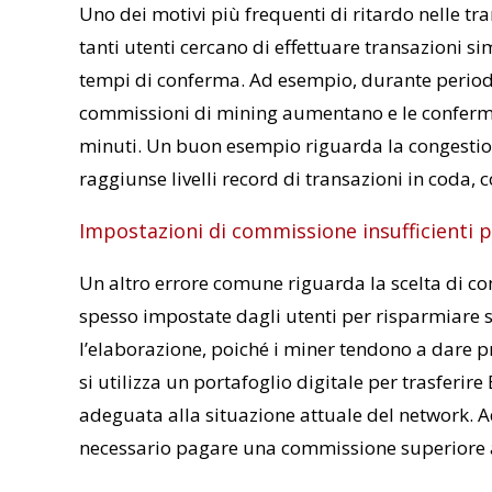
Uno dei motivi più frequenti di ritardo nelle tra
tanti utenti cercano di effettuare transazioni 
tempi di conferma. Ad esempio, durante periodi
commissioni di mining aumentano e le conferme
minuti. Un buon esempio riguarda la congestio
raggiunse livelli record di transazioni in coda, c
Impostazioni di commissione insufficienti 
Un altro errore comune riguarda la scelta di c
spesso impostate dagli utenti per risparmiare s
l’elaborazione, poiché i miner tendono a dare p
si utilizza un portafoglio digitale per trasferi
adeguata alla situazione attuale del network. A
necessario pagare una commissione superiore a