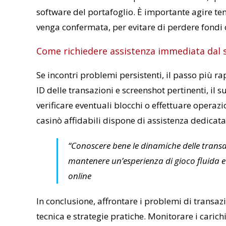
software del portafoglio. È importante agire t
venga confermata, per evitare di perdere fondi 
Come richiedere assistenza immediata dal 
Se incontri problemi persistenti, il passo più rap
ID delle transazioni e screenshot pertinenti, il 
verificare eventuali blocchi o effettuare operaz
casinò affidabili dispone di assistenza dedicata 
“Conoscere bene le dinamiche delle transaz
mantenere un’esperienza di gioco fluida e
online
In conclusione, affrontare i problemi di transaz
tecnica e strategie pratiche. Monitorare i caric