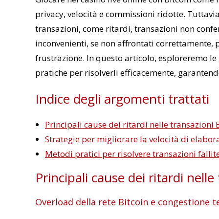
privacy, velocità e commissioni ridotte. Tuttavia
transazioni, come ritardi, transazioni non confe
inconvenienti, se non affrontati correttamente,
frustrazione. In questo articolo, esploreremo le
pratiche per risolverli efficacemente, garantend
Indice degli argomenti trattati
Principali cause dei ritardi nelle transazioni 
Strategie per migliorare la velocità di elabor
Metodi pratici per risolvere transazioni fallit
Principali cause dei ritardi nelle
Overload della rete Bitcoin e congestione