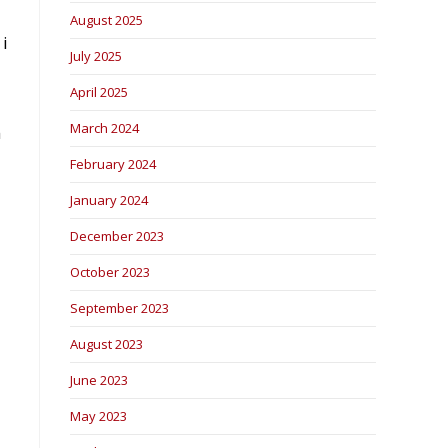
August 2025
 i
July 2025
April 2025
March 2024
n
February 2024
January 2024
December 2023
October 2023
September 2023
August 2023
June 2023
May 2023