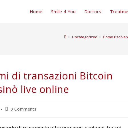
Home
Smile 4 You
Doctors
Treatme
>
Uncategorized
>
Come risolvere
i di transazioni Bitcoin
sinò live online
Post
0 Comments
comments:
e metodo di pagamento offre numerosi vantaggi, tra cui