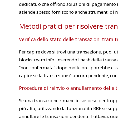
dedicati, o che offrono soluzioni di pagamento i
aziende spesso forniscono anche strumenti di mo
Metodi pratici per risolvere tran
Verifica dello stato delle transazioni trami
Per capire dove si trovi una transazione, puoi 
blockstream.info. Inserendo l’hash della transa
“non confermata” dopo molte ore, potrebbe esse
capire se la transazione è ancora pendente, conf
Procedura di reinvio o annullamento delle 
Se una transazione rimane in sospeso per trop
più alta, utilizzando la funzionalità RBF se sup
annullare le transazioni pendenti. Tuttavia, qu