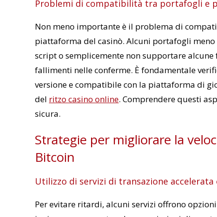
Problemi di compatibilità tra portafogli e 
Non meno importante è il problema di compatibili
piattaforma del casinò. Alcuni portafogli meno 
script o semplicemente non supportare alcune f
fallimenti nelle conferme. È fondamentale verific
versione e compatibile con la piattaforma di gi
del
ritzo casino online
. Comprendere questi aspe
sicura.
Strategie per migliorare la veloc
Bitcoin
Utilizzo di servizi di transazione accelerata
Per evitare ritardi, alcuni servizi offrono opzio