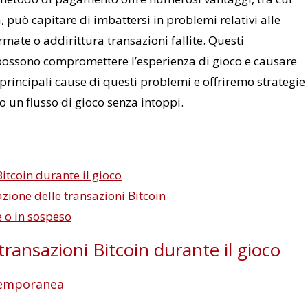
, può capitare di imbattersi in problemi relativi alle
rmate o addirittura transazioni fallite. Questi
 possono compromettere l’esperienza di gioco e causare
 principali cause di questi problemi e offriremo strategie
o un flusso di gioco senza intoppi.
Bitcoin durante il gioco
azione delle transazioni Bitcoin
e o in sospeso
 transazioni Bitcoin durante il gioco
 temporanea