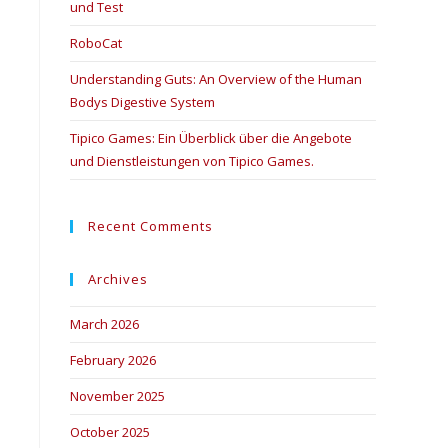
und Test
RoboCat
Understanding Guts: An Overview of the Human
Bodys Digestive System
Tipico Games: Ein Überblick über die Angebote
und Dienstleistungen von Tipico Games.
Recent Comments
Archives
March 2026
February 2026
November 2025
October 2025