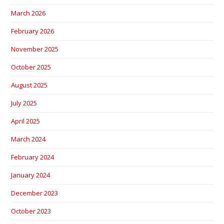
March 2026
February 2026
November 2025
October 2025
August 2025
July 2025
April 2025
March 2024
February 2024
January 2024
December 2023
October 2023