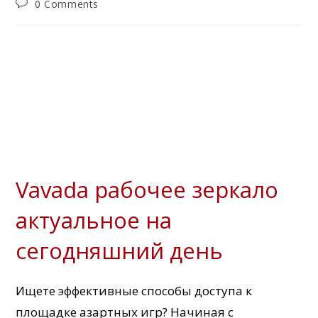
Post
0 Comments
comments:
Vavada рабочее зеркало
актуальное на
сегодняшний день
Ищете эффективные способы доступа к
площадке азартных игр? Начиная с