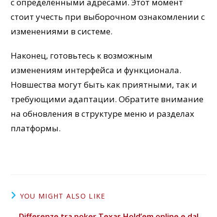
с определёнными адресами. Этот момент
стоит учесть при выборочном ознакомлении с
изменениями в системе.
Наконец, готовьтесь к возможным
изменениям интерфейса и функционала.
Новшества могут быть как приятными, так и
требующими адаптации. Обратите внимание
на обновления в структуре меню и разделах
платформы.
YOU MIGHT ALSO LIKE
Differenze tra poker Texas Hold’em online e dal