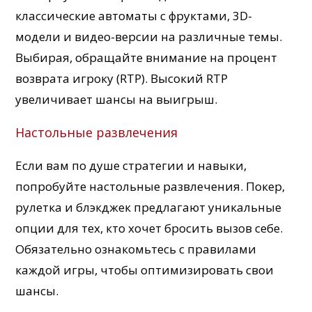
классические автоматы с фруктами, 3D-
модели и видео-версии на различные темы.
Выбирая, обращайте внимание на процент
возврата игроку (RTP). Высокий RTP
увеличивает шансы на выигрыш.
Настольные развлечения
Если вам по душе стратегии и навыки,
попробуйте настольные развлечения. Покер,
рулетка и блэкджек предлагают уникальные
опции для тех, кто хочет бросить вызов себе.
Обязательно ознакомьтесь с правилами
каждой игры, чтобы оптимизировать свои
шансы.