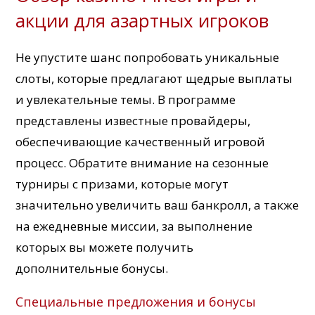
акции для азартных игроков
Не упустите шанс попробовать уникальные
слоты, которые предлагают щедрые выплаты
и увлекательные темы. В программе
представлены известные провайдеры,
обеспечивающие качественный игровой
процесс. Обратите внимание на сезонные
турниры с призами, которые могут
значительно увеличить ваш банкролл, а также
на ежедневные миссии, за выполнение
которых вы можете получить
дополнительные бонусы.
Специальные предложения и бонусы