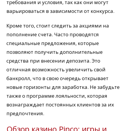
требования и условия, так как они могут
варьироваться в зависимости от конкурса.
Кроме того, стоит следить за акциями на
пополнение счета. Часто проводятся
специальные предложения, которые
позволяют получить дополнительные
средства при внесении депозита. Это
отличная возможность увеличить свой
банкролл, что в свою очередь открывает
новые горизонты для заработка. Не забудьте
также о программе лояльности, которая
вознаграждает постоянных клиентов за их
предпочтения.
Обзор казино Pinco: игры и