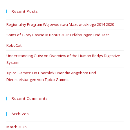
Esperienze
Di
Gioco
Recent Posts
Senza
Deposito
Regionalny Program Województwa Mazowieckiego 2014 2020
Spins of Glory Casino ᐉ Bonus 2026 Erfahrungen und Test
RoboCat
Understanding Guts: An Overview of the Human Bodys Digestive
System
Tipico Games: Ein Überblick über die Angebote und
Dienstleistungen von Tipico Games.
Recent Comments
Archives
March 2026