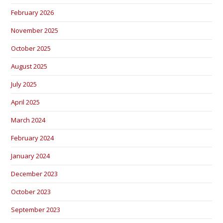
February 2026
November 2025
October 2025
August 2025
July 2025
April 2025
March 2024
February 2024
January 2024
December 2023
October 2023
September 2023