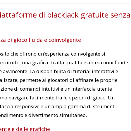
 piattaforme di blackjack gratuite senza
za di gioco fluida e coinvolgente
sito che offrono un’esperienza coinvolgente si
nzitutto, una grafica di alta qualità e animazioni fluide
avvincente. La disponibilità di tutorial interattivi e
lizzate, permette ai giocatori di affinare le proprie
razione di comandi intuitivi e un’interfaccia utente
ano navigare facilmente tra le opzioni di gioco. Un
erfaccia responsive e un’ampia gamma di strumenti
prendimento e divertimento simultaneo.
ente e delle grafiche