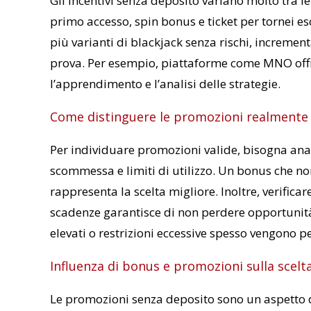
Gli incentivi senza deposito variano molto tra l
primo accesso, spin bonus e ticket per tornei es
più varianti di blackjack senza rischi, incrementa
prova. Per esempio, piattaforme come MNO offron
l’apprendimento e l’analisi delle strategie.
Come distinguere le promozioni realmente
Per individuare promozioni valide, bisogna analiz
scommessa e limiti di utilizzo. Un bonus che no
rappresenta la scelta migliore. Inoltre, verificar
scadenze garantisce di non perdere opportunità
elevati o restrizioni eccessive spesso vengono
Influenza di bonus e promozioni sulla scelt
Le promozioni senza deposito sono un aspetto d