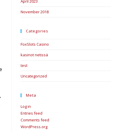
April 2023
November 2018
Categories
FoxSlots Casino
kasinot netissä
test
e
Uncategorized
,
Meta
e
Log in
Entries feed
Comments feed
WordPress.org