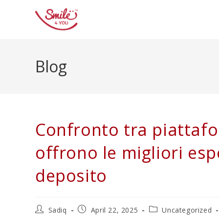
Skip
to
content
Blog
Confronto tra piattafo
offrono le migliori es
deposito
Post
Post
Post
Sadiq
April 22, 2025
Uncategorized
author:
published:
category: