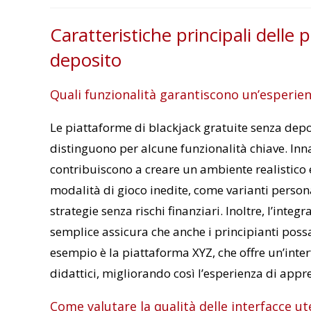
Caratteristiche principali delle
deposito
Quali funzionalità garantiscono un’esperien
Le piattaforme di blackjack gratuite senza depo
distinguono per alcune funzionalità chiave. Inna
contribuiscono a creare un ambiente realistico e 
modalità di gioco inedite, come varianti persona
strategie senza rischi finanziari. Inoltre, l’integ
semplice assicura che anche i principianti poss
esempio è la piattaforma XYZ, che offre un’int
didattici, migliorando così l’esperienza di ap
Come valutare la qualità delle interfacce ut