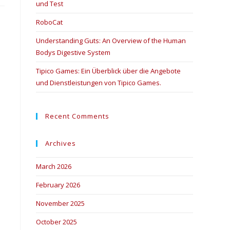
und Test
RoboCat
Understanding Guts: An Overview of the Human
Bodys Digestive System
Tipico Games: Ein Überblick über die Angebote
und Dienstleistungen von Tipico Games.
Recent Comments
Archives
March 2026
February 2026
November 2025
October 2025