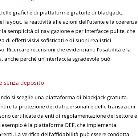
 delle grafiche di piattaforme gratuite di blackjack,
 layout, la reattività alle azioni dell’utente e la coerenza
la semplicità di navigazione e per interfacce pulite, che
 effetti visivi sofisticati e di suoni realistici
. Ricercare recensioni che evidenziano l’usabilità e la
ta, anche perché un’interfaccia sgradevole può
rme senza deposito
do si sceglie una piattaforma di blackjack gratuita.
tire la protezione dei dati personali e delle transazioni
sono certificate da enti di regolamentazione del settore e
Un esempio è la piattaforma DEF, che implementa
arenti. La verifica dell’affidabilità può essere condotta