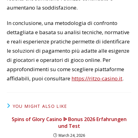
aumentano la soddisfazione.
In conclusione, una metodologia di confronto
dettagliata e basata su analisi tecniche, normative
e reali esperienze pratiche permette di identificare
le soluzioni di pagamento più adatte alle esigenze
di giocatori e operatori di gioco online. Per
approfondimenti su come scegliere piattaforme
affidabili, puoi consultare
https://ritzo-casino.it
.
YOU MIGHT ALSO LIKE
Spins of Glory Casino ᐉ Bonus 2026 Erfahrungen
und Test
March 24, 2026