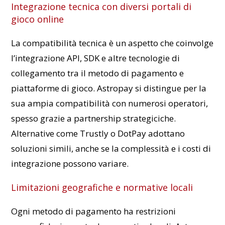
Integrazione tecnica con diversi portali di
gioco online
La compatibilità tecnica è un aspetto che coinvolge
l’integrazione API, SDK e altre tecnologie di
collegamento tra il metodo di pagamento e
piattaforme di gioco. Astropay si distingue per la
sua ampia compatibilità con numerosi operatori,
spesso grazie a partnership strategiciche.
Alternative come Trustly o DotPay adottano
soluzioni simili, anche se la complessità e i costi di
integrazione possono variare.
Limitazioni geografiche e normative locali
Ogni metodo di pagamento ha restrizioni