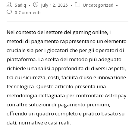
Post
Post
Post
Sadiq
July 12, 2025
Uncategorized
author:
published:
category:
Post
0 Comments
comments:
Nel contesto del settore del gaming online, i
metodi di pagamento rappresentano un elemento
cruciale sia per i giocatori che per gli operatori di
piattaforma. La scelta del metodo più adeguato
richiede un’analisi approfondita di diversi aspetti,
tra cui sicurezza, costi, facilità d’uso e innovazione
tecnologica. Questo articolo presenta una
metodologia dettagliata per confrontare Astropay
con altre soluzioni di pagamento premium,
offrendo un quadro completo e pratico basato su
dati, normative e casi reali.