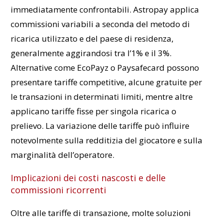
immediatamente confrontabili. Astropay applica
commissioni variabili a seconda del metodo di
ricarica utilizzato e del paese di residenza,
generalmente aggirandosi tra l’1% e il 3%.
Alternative come EcoPayz o Paysafecard possono
presentare tariffe competitive, alcune gratuite per
le transazioni in determinati limiti, mentre altre
applicano tariffe fisse per singola ricarica o
prelievo. La variazione delle tariffe può influire
notevolmente sulla redditizia del giocatore e sulla
marginalità dell’operatore.
Implicazioni dei costi nascosti e delle
commissioni ricorrenti
Oltre alle tariffe di transazione, molte soluzioni