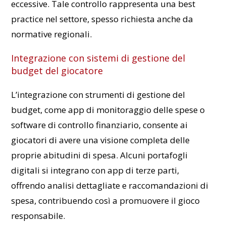
eccessive. Tale controllo rappresenta una best
practice nel settore, spesso richiesta anche da
normative regionali.
Integrazione con sistemi di gestione del
budget del giocatore
L’integrazione con strumenti di gestione del
budget, come app di monitoraggio delle spese o
software di controllo finanziario, consente ai
giocatori di avere una visione completa delle
proprie abitudini di spesa. Alcuni portafogli
digitali si integrano con app di terze parti,
offrendo analisi dettagliate e raccomandazioni di
spesa, contribuendo così a promuovere il gioco
responsabile.