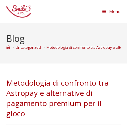
Skip
to
Menu
content
Blog
>
Uncategorized
>
Metodologia di confronto tra Astropay e altern
Metodologia di confronto tra
Astropay e alternative di
pagamento premium per il
gioco