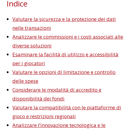
Indice
Valutare la sicurezza e la protezione dei dati
nelle transazioni
Analizzare le commissioni e i costi associati alle
diverse soluzioni
Esaminare la facilità di utilizzo e accessibilità
per i giocatori
Valutare le opzioni di limitazione e controllo
delle spese
Considerare le modalità di accredito e
disponibilità dei fondi
Valutare la compatibilità con le piattaforme di
gioco e restrizioni regionali
Analizzare l’innovazione tecnologica e le