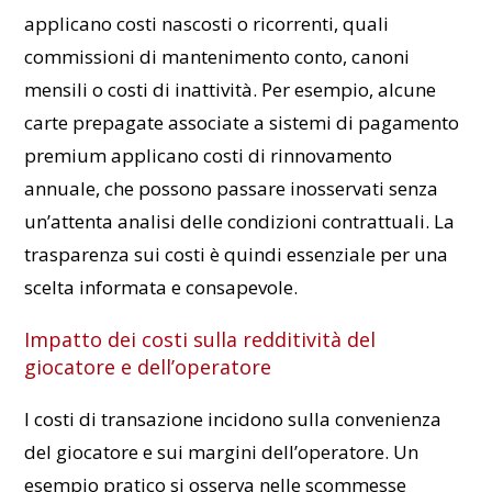
applicano costi nascosti o ricorrenti, quali
commissioni di mantenimento conto, canoni
mensili o costi di inattività. Per esempio, alcune
carte prepagate associate a sistemi di pagamento
premium applicano costi di rinnovamento
annuale, che possono passare inosservati senza
un’attenta analisi delle condizioni contrattuali. La
trasparenza sui costi è quindi essenziale per una
scelta informata e consapevole.
Impatto dei costi sulla redditività del
giocatore e dell’operatore
I costi di transazione incidono sulla convenienza
del giocatore e sui margini dell’operatore. Un
esempio pratico si osserva nelle scommesse