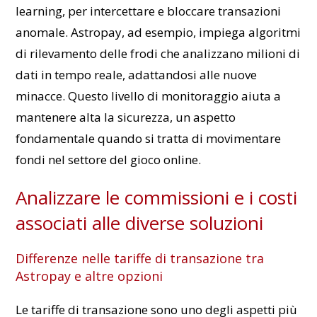
learning, per intercettare e bloccare transazioni
anomale. Astropay, ad esempio, impiega algoritmi
di rilevamento delle frodi che analizzano milioni di
dati in tempo reale, adattandosi alle nuove
minacce. Questo livello di monitoraggio aiuta a
mantenere alta la sicurezza, un aspetto
fondamentale quando si tratta di movimentare
fondi nel settore del gioco online.
Analizzare le commissioni e i costi
associati alle diverse soluzioni
Differenze nelle tariffe di transazione tra
Astropay e altre opzioni
Le tariffe di transazione sono uno degli aspetti più