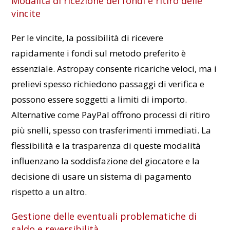
Modalità di ricezione dei fondi e ritiro delle
vincite
Per le vincite, la possibilità di ricevere
rapidamente i fondi sul metodo preferito è
essenziale. Astropay consente ricariche veloci, ma i
prelievi spesso richiedono passaggi di verifica e
possono essere soggetti a limiti di importo.
Alternative come PayPal offrono processi di ritiro
più snelli, spesso con trasferimenti immediati. La
flessibilità e la trasparenza di queste modalità
influenzano la soddisfazione del giocatore e la
decisione di usare un sistema di pagamento
rispetto a un altro.
Gestione delle eventuali problematiche di
saldo e reversibilità