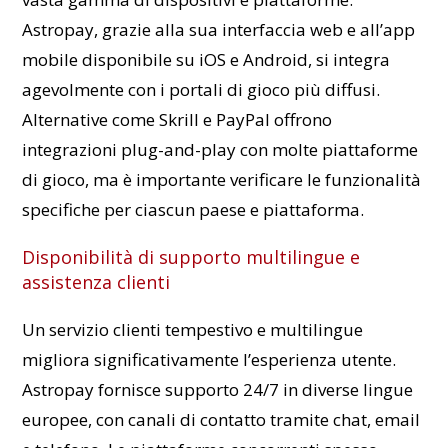
Astropay, grazie alla sua interfaccia web e all’app
mobile disponibile su iOS e Android, si integra
agevolmente con i portali di gioco più diffusi.
Alternative come Skrill e PayPal offrono
integrazioni plug-and-play con molte piattaforme
di gioco, ma è importante verificare le funzionalità
specifiche per ciascun paese e piattaforma.
Disponibilità di supporto multilingue e
assistenza clienti
Un servizio clienti tempestivo e multilingue
migliora significativamente l’esperienza utente.
Astropay fornisce supporto 24/7 in diverse lingue
europee, con canali di contatto tramite chat, email