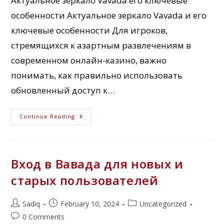
Актуальное зеркало Vavada его ключевые
особенности Актуальное зеркало Vavada и его
ключевые особенности Для игроков,
стремящихся к азартным развлечениям в
современном онлайн-казино, важно
понимать, как правильно использовать
обновленный доступ к…
Актуальное
Continue Reading
Зеркало
Vavada
И
Его
Ключевые
Особенности
Вход в Вавада для новых и
старых пользователей
Post
Post
Post
Sadiq
February 10, 2024
Uncategorized
author:
published:
category:
Post
0 Comments