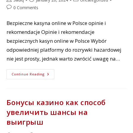
author:
published:
category:
Post
0 Comments
comments:
Bezpieczne kasyna online w Polsce opinie i
rekomendacje Opinie i rekomendacje
bezpiecznych kasyn online w Polsce Wybór
odpowiedniej platformy do rozrywki hazardowej
nie jest prosty, jednak warto zwrócić uwagę na…
Opinie
Continue Reading
I
Rekomendacje
Bezpiecznych
Kasyn
Online
W
Бонусы казино как способ
Polsce
увеличить шансы на
выигрыш