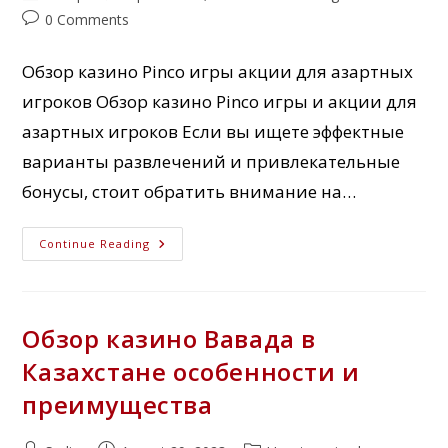
author:
published:
category:
Post
0 Comments
comments:
Обзор казино Pinco игры акции для азартных
игроков Обзор казино Pinco игры и акции для
азартных игроков Если вы ищете эффектные
варианты развлечений и привлекательные
бонусы, стоит обратить внимание на…
Обзор
Continue Reading
Казино
Pinco
Игры
И
Акции
Для
Обзор казино Вавада в
Азартных
Игроков
Казахстане особенности и
преимущества