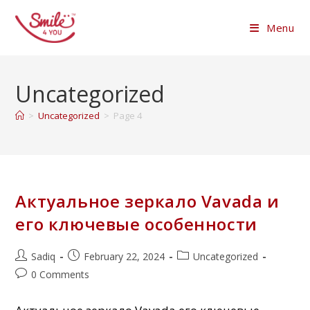
Skip
to
Menu
content
Uncategorized
>
Uncategorized
>
Page 4
Актуальное зеркало Vavada и
его ключевые особенности
Post
Post
Post
Sadiq
February 22, 2024
Uncategorized
author:
published:
category:
Post
0 Comments
comments: