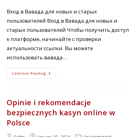
comments:
Вход в Вавада для новых и старых
пользователей Вход в Вавада для новых и
старых пользователей Чтобы получить доступ
к платформе, начинайте с проверки
актуальности ссылки. Вы можете
использовать вавада…
Вход
Continue Reading
В
Вавада
Для
Новых
И
Старых
Opinie i rekomendacje
Пользователей
bezpiecznych kasyn online w
Polsce
Post
Post
Post
Sadiq
January 20, 2024
Uncategorized