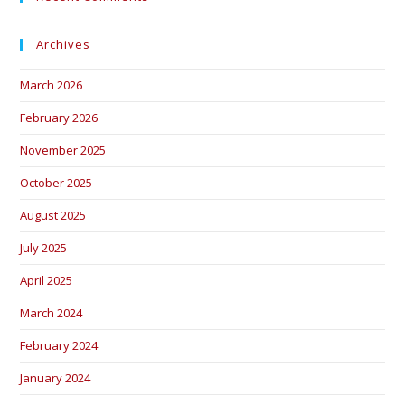
Archives
March 2026
February 2026
November 2025
October 2025
August 2025
July 2025
April 2025
March 2024
February 2024
January 2024