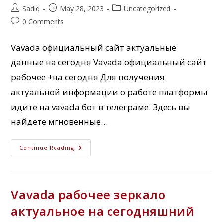
Post
Post
Post
Sadiq
May 28, 2023
Uncategorized
author:
published:
category:
Post
0 Comments
comments:
Vavada официальный сайт актуальные
данные на сегодня Vavada официальный сайт
рабочее +на сегодня Для получения
актуальной информации о работе платформы
идите на vavada бот в телеграме. Здесь вы
найдете мгновенные…
Vavada
Continue Reading
Официальный
Сайт
Рабочее
+на
Сегодня
Vavada рабочее зеркало
актуальное на сегодняшний