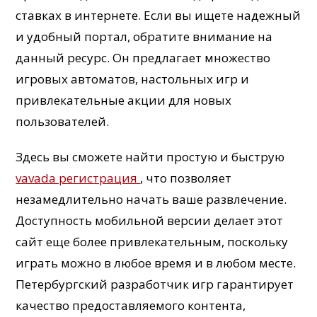
ставках в интернете. Если вы ищете надежный
и удобный портал, обратите внимание на
данный ресурс. Он предлагает множество
игровых автоматов, настольных игр и
привлекательные акции для новых
пользователей.
Здесь вы сможете найти простую и быструю
vavada регистрация
, что позволяет
незамедлительно начать ваше развлечение.
Доступность мобильной версии делает этот
сайт еще более привлекательным, поскольку
играть можно в любое время и в любом месте.
Петербургский разработчик игр гарантирует
качество предоставляемого контента,