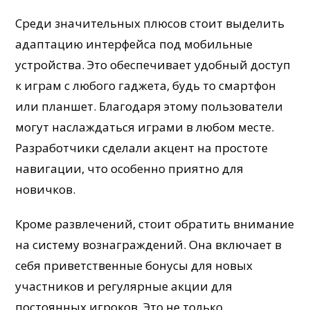
Среди значительных плюсов стоит выделить
адаптацию интерфейса под мобильные
устройства. Это обеспечивает удобный доступ
к играм с любого гаджета, будь то смартфон
или планшет. Благодаря этому пользователи
могут наслаждаться играми в любом месте.
Разработчики сделали акцент на простоте
навигации, что особенно приятно для
новичков.
Кроме развлечений, стоит обратить внимание
на систему вознаграждений. Она включает в
себя приветственные бонусы для новых
участников и регулярные акции для
постоянных игроков. Это не только