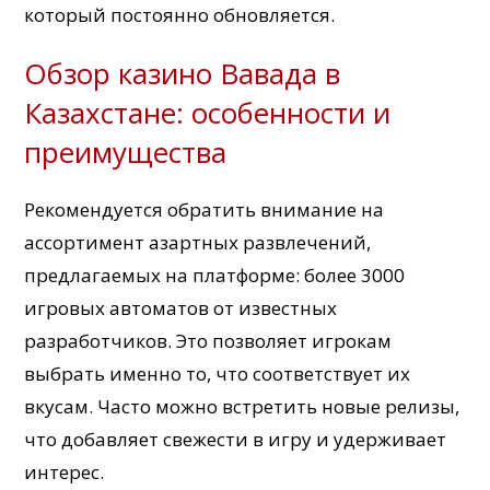
который постоянно обновляется.
Обзор казино Вавада в
Казахстане: особенности и
преимущества
Рекомендуется обратить внимание на
ассортимент азартных развлечений,
предлагаемых на платформе: более 3000
игровых автоматов от известных
разработчиков. Это позволяет игрокам
выбрать именно то, что соответствует их
вкусам. Часто можно встретить новые релизы,
что добавляет свежести в игру и удерживает
интерес.