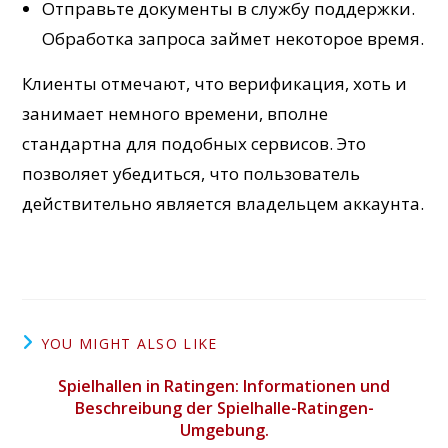
Отправьте документы в службу поддержки.
Обработка запроса займет некоторое время.
Клиенты отмечают, что верификация, хоть и
занимает немного времени, вполне
стандартна для подобных сервисов. Это
позволяет убедиться, что пользователь
действительно является владельцем аккаунта.
YOU MIGHT ALSO LIKE
Spielhallen in Ratingen: Informationen und
Beschreibung der Spielhalle-Ratingen-
Umgebung.