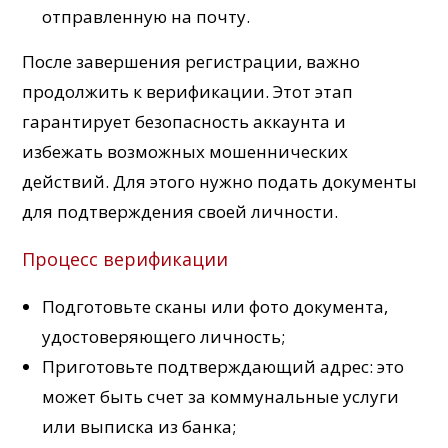
отправленную на почту.
После завершения регистрации, важно
продолжить к верификации. Этот этап
гарантирует безопасность аккаунта и
избежать возможных мошеннических
действий. Для этого нужно подать документы
для подтверждения своей личности.
Процесс верификации
Подготовьте сканы или фото документа,
удостоверяющего личность;
Приготовьте подтверждающий адрес: это
может быть счет за коммунальные услуги
или выписка из банка;