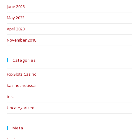
June 2023
May 2023
April 2023
November 2018
Categories
FoxSlots Casino
kasinot netissä
test
Uncategorized
Meta