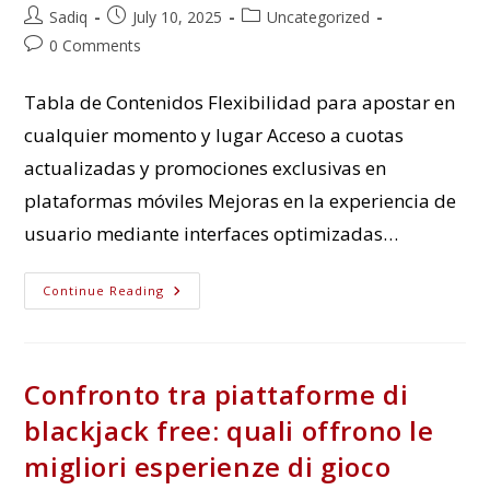
Post
Post
Post
Sadiq
July 10, 2025
Uncategorized
author:
published:
category:
Post
0 Comments
comments:
Tabla de Contenidos Flexibilidad para apostar en
cualquier momento y lugar Acceso a cuotas
actualizadas y promociones exclusivas en
plataformas móviles Mejoras en la experiencia de
usuario mediante interfaces optimizadas…
Ventajas
Continue Reading
De
Las
Cuotas
Apuestas
Deportivas
En
Confronto tra piattaforme di
Dispositivos
Móviles
blackjack free: quali offrono le
Para
Apostadores
migliori esperienze di gioco
Activos