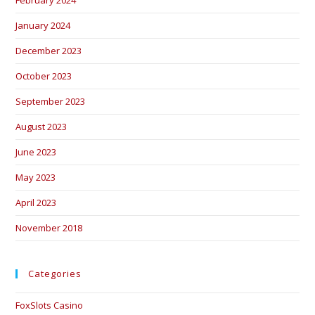
February 2024
January 2024
December 2023
October 2023
September 2023
August 2023
June 2023
May 2023
April 2023
November 2018
Categories
FoxSlots Casino