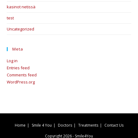
kasinot netissä
test
Uncategorized
Meta
Log in
Entries feed
Comments feed
WordPress.org
Home
Smile 4 You
Doctors
Treatments
Contact Us
Copyright 2026 - Smile4You