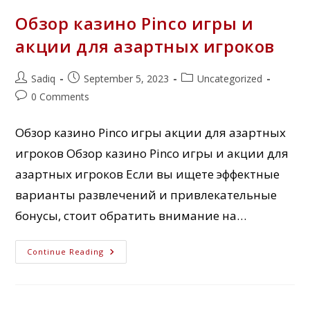
Игроков
На
Обзор казино Pinco игры и
2026
Год
акции для азартных игроков
Post
Post
Post
Sadiq
September 5, 2023
Uncategorized
author:
published:
category:
Post
0 Comments
comments:
Обзор казино Pinco игры акции для азартных
игроков Обзор казино Pinco игры и акции для
азартных игроков Если вы ищете эффектные
варианты развлечений и привлекательные
бонусы, стоит обратить внимание на…
Обзор
Continue Reading
Казино
Pinco
Игры
И
Акции
Для