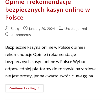
Opinie i rekomendacje
Пользователей
bezpiecznych kasyn online w
Polsce
Post
Post
Post
Sadiq
January 20, 2024
Uncategorized
author:
published:
category:
Post
0 Comments
comments:
Bezpieczne kasyna online w Polsce opinie i
rekomendacje Opinie i rekomendacje
bezpiecznych kasyn online w Polsce Wybór
odpowiedniej platformy do rozrywki hazardowej
nie jest prosty, jednak warto zwrócić uwagę na…
Opinie
Continue Reading
I
Rekomendacje
Bezpiecznych
Kasyn
Online