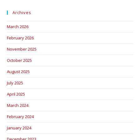
Archives
March 2026
February 2026
November 2025
October 2025
August 2025
July 2025
April 2025
March 2024
February 2024
January 2024
December 2023