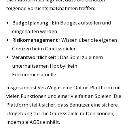
folgende Vorsichtsmaßnahmen treffen:
Budgetplanung
: Ein Budget aufstellen und
eingehalten werden.
Risikomanagement
: Wissen über die eigenen
Grenzen beim Glücksspielen.
Verantwortlichkeit
: Das Spiel zu einem
unterhaltsamen Hobby, kein
Einkommensquelle.
Insgesamt ist VeraVegas eine Online-Plattform mit
vielen Funktionen und einer Vielfalt an Spielen. Die
Plattform stellt sicher, dass Benutzer eine sichere
Umgebung für die Glücksspiele nutzen können,
indem sie AGBs einhält.