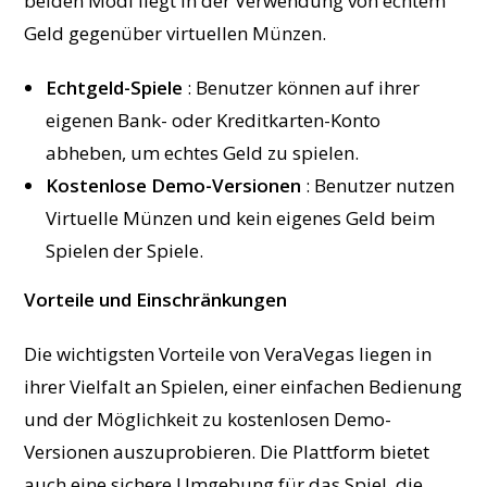
beiden Modi liegt in der Verwendung von echtem
Geld gegenüber virtuellen Münzen.
Echtgeld-Spiele
: Benutzer können auf ihrer
eigenen Bank- oder Kreditkarten-Konto
abheben, um echtes Geld zu spielen.
Kostenlose Demo-Versionen
: Benutzer nutzen
Virtuelle Münzen und kein eigenes Geld beim
Spielen der Spiele.
Vorteile und Einschränkungen
Die wichtigsten Vorteile von VeraVegas liegen in
ihrer Vielfalt an Spielen, einer einfachen Bedienung
und der Möglichkeit zu kostenlosen Demo-
Versionen auszuprobieren. Die Plattform bietet
auch eine sichere Umgebung für das Spiel, die