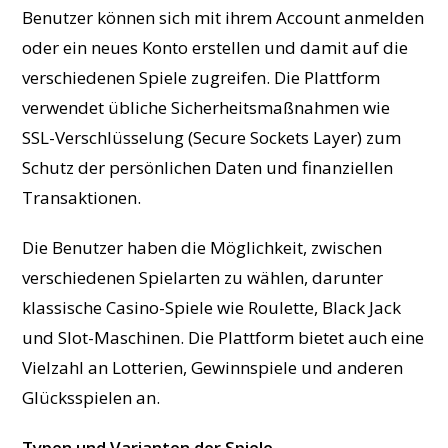
Benutzer können sich mit ihrem Account anmelden
oder ein neues Konto erstellen und damit auf die
verschiedenen Spiele zugreifen. Die Plattform
verwendet übliche Sicherheitsmaßnahmen wie
SSL-Verschlüsselung (Secure Sockets Layer) zum
Schutz der persönlichen Daten und finanziellen
Transaktionen.
Die Benutzer haben die Möglichkeit, zwischen
verschiedenen Spielarten zu wählen, darunter
klassische Casino-Spiele wie Roulette, Black Jack
und Slot-Maschinen. Die Plattform bietet auch eine
Vielzahl an Lotterien, Gewinnspiele und anderen
Glücksspielen an.
Typen und Varianten der Spiele