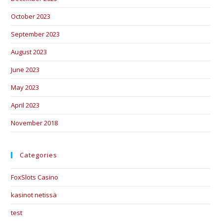
October 2023
September 2023
August 2023
June 2023
May 2023
April 2023
November 2018
Categories
FoxSlots Casino
kasinot netissä
test