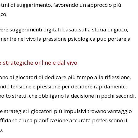
itmi di suggerimento, favorendo un approccio più
ico.
re suggerimenti digitali basati sulla storia di gioco,
entre nel vivo la pressione psicologica può portare a
e strategiche online e dal vivo
no ai giocatori di dedicare più tempo alla riflessione,
reando tensione e pressione per decidere rapidamente.
molto stretti, che obbligano la decisione in pochi secondi.
strategie: i giocatori più impulsivi trovano vantaggio
affidano a una pianificazione accurata preferiscono il
o.