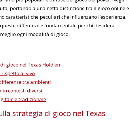
luta, portando a una netta distinzione tra il gioco online e
o caratteristiche peculiari che influenzano l’esperienza,
re queste differenze è fondamentale per chi desidera
 meglio ogni modalità di gioco.
a di gioco nel Texas Hold’em
rispetto al vivo
differenze tra ambienti
 in contesti diversi
igitale e tradizionale
lla strategia di gioco nel Texas