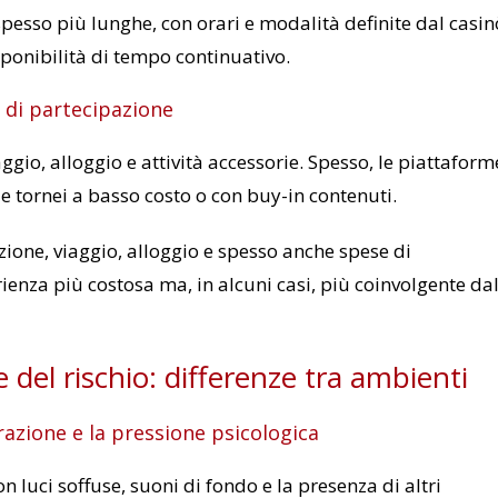
 spesso più lunghe, con orari e modalità definite dal casin
ponibilità di tempo continuativo.
 di partecipazione
aggio, alloggio e attività accessorie. Spesso, le piattaform
 tornei a basso costo o con buy-in contenuti.
izione, viaggio, alloggio e spesso anche spese di
ienza più costosa ma, in alcuni casi, più coinvolgente da
 del rischio: differenze tra ambienti
razione e la pressione psicologica
on luci soffuse, suoni di fondo e la presenza di altri