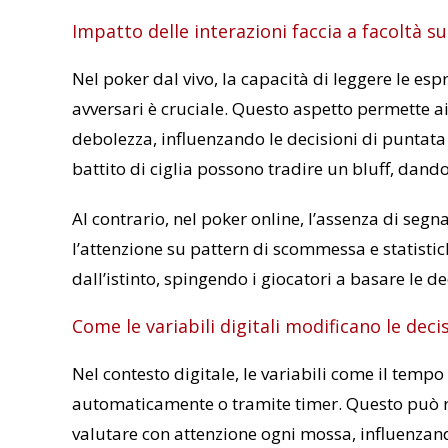
Impatto delle interazioni faccia a facoltà su
Nel poker dal vivo, la capacità di leggere le espr
avversari è cruciale. Questo aspetto permette ai 
debolezza, influenzando le decisioni di puntata
battito di ciglia possono tradire un bluff, dando
Al contrario, nel poker online, l’assenza di seg
l’attenzione su pattern di scommessa e statistic
dall’istinto, spingendo i giocatori a basare le de
Come le variabili digitali modificano le deci
Nel contesto digitale, le variabili come il tempo
automaticamente o tramite timer. Questo può ri
valutare con attenzione ogni mossa, influenzando 