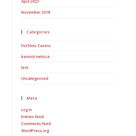
April 2023
November 2018
Categories
FoxSlots Casino
kasinot netissä
test
Uncategorized
Meta
Log in
Entries feed
Comments feed
WordPress.org