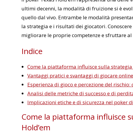
ultimi decenni, la modalità di fruizione si è evo
quello dal vivo. Entrambe le modalità presentan
la strategia e i risultati dei giocatori. Conosce
migliorare le proprie competenze e sfruttare al
Indice
Come la piattaforma influisce sulla strategi
Vantaggi pratici e svantaggi di giocare online 
Esperienza di gioco e percezione del rischio: 
Analisi delle metriche di successo e di perdita
Implicazioni etiche e di sicurezza nel poker d
Come la piattaforma influisce su
Hold’em