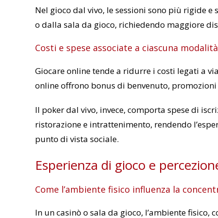
Nel gioco dal vivo, le sessioni sono più rigide e
o dalla sala da gioco, richiedendo maggiore dis
Costi e spese associate a ciascuna modalità
Giocare online tende a ridurre i costi legati a vi
online offrono bonus di benvenuto, promozioni e
Il poker dal vivo, invece, comporta spese di iscr
ristorazione e intrattenimento, rendendo l’esper
punto di vista sociale.
Esperienza di gioco e percezione
Come l’ambiente fisico influenza la concent
In un casinò o sala da gioco, l’ambiente fisico, c