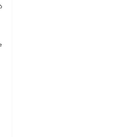
ò
e
l