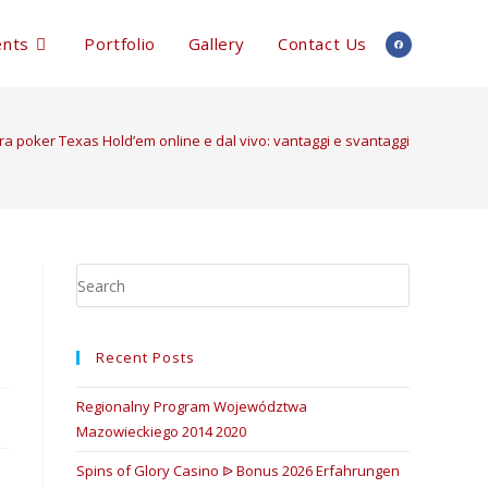
ents
Portfolio
Gallery
Contact Us
ra poker Texas Hold’em online e dal vivo: vantaggi e svantaggi
Recent Posts
Regionalny Program Województwa
Mazowieckiego 2014 2020
Spins of Glory Casino ᐉ Bonus 2026 Erfahrungen