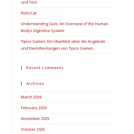
und Test
RoboCat
Understanding Guts: An Overview of the Human
Bodys Digestive System
Tipico Games: Ein Überblick über die Angebote
und Dienstleistungen von Tipico Games.
Recent Comments
Archives
March 2026
February 2026
November 2025
October 2025