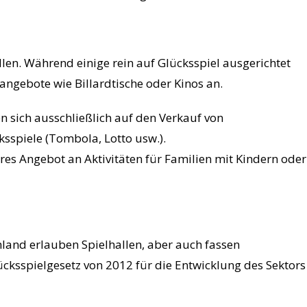
llen. Während einige rein auf Glücksspiel ausgerichtet
angebote wie Billardtische oder Kinos an.
n sich ausschließlich auf den Verkauf von
ksspiele (Tombola, Lotto usw.).
teres Angebot an Aktivitäten für Familien mit Kindern oder
and erlauben Spielhallen, aber auch fassen
ücksspielgesetz von 2012 für die Entwicklung des Sektors