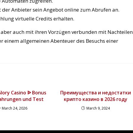
ie Automaten zugreifen.
et der Anbieter sein Angebot online zum Abrufen an.
hlung virtuelle Credits erhalten.
d aber auch mit ihren Vorzügen verbunden mit Nachteilen
er einem allgemeinen Abenteuer des Besuchs einer
Glory Casino ᐉ Bonus
Преимущества и недостатки
fahrungen und Test
крипто казино в 2026 году
March 24, 2026
March 9, 2024