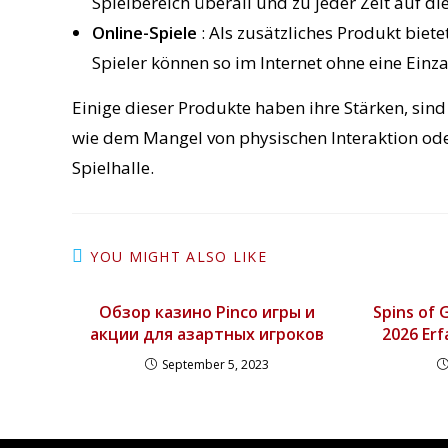
Spielbereich überall und zu jeder Zeit auf d
Online-Spiele
: Als zusätzliches Produkt biet
Spieler können so im Internet ohne eine Einza
Einige dieser Produkte haben ihre Stärken, sin
wie dem Mangel von physischen Interaktion od
Spielhalle.
YOU MIGHT ALSO LIKE
Обзор казино Pinco игры и
Spins of 
акции для азартных игроков
2026 Er
September 5, 2023