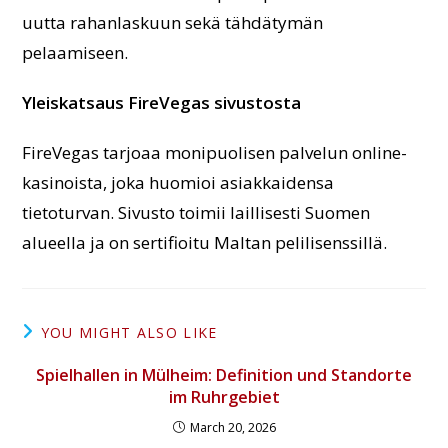
uutta rahanlaskuun sekä tähdätymän
pelaamiseen.
Yleiskatsaus FireVegas sivustosta
FireVegas tarjoaa monipuolisen palvelun online-
kasinoista, joka huomioi asiakkaidensa
tietoturvan. Sivusto toimii laillisesti Suomen
alueella ja on sertifioitu Maltan pelilisenssillä.
YOU MIGHT ALSO LIKE
Spielhallen in Mülheim: Definition und Standorte
im Ruhrgebiet
March 20, 2026