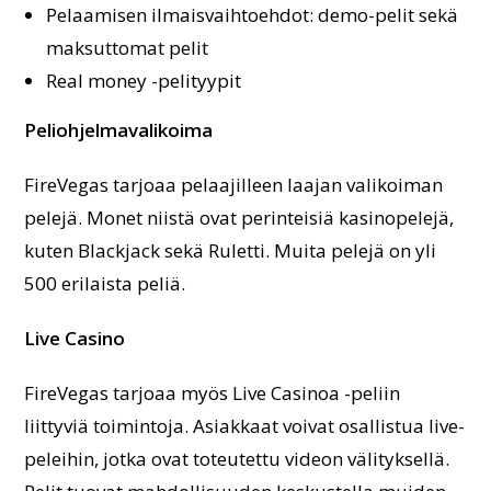
Pelaamisen ilmaisvaihtoehdot: demo-pelit sekä
maksuttomat pelit
Real money -pelityypit
Peliohjelmavalikoima
FireVegas tarjoaa pelaajilleen laajan valikoiman
pelejä. Monet niistä ovat perinteisiä kasinopelejä,
kuten Blackjack sekä Ruletti. Muita pelejä on yli
500 erilaista peliä.
Live Casino
FireVegas tarjoaa myös Live Casinoa -peliin
liittyviä toimintoja. Asiakkaat voivat osallistua live-
peleihin, jotka ovat toteutettu videon välityksellä.